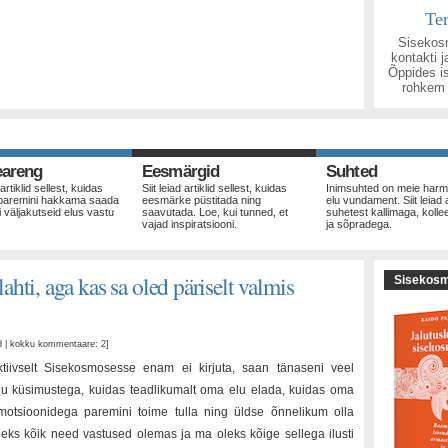
Te
Sisekosm
kontakti 
Õppides i
rohkem 
eareng
Eesmärgid
Suhted
 artiklid sellest, kuidas
Siit leiad artiklid sellest, kuidas
Inimsuhted on meie harm
paremini hakkama saada
eesmärke püstitada ning
elu vundament. Siit leiad a
i väljakutseid elus vastu
saavutada. Loe, kui tunned, et
suhetest kallimaga, kolle
vajad inspiratsiooni.
ja sõpradega.
ahti, aga kas sa oled päriselt valmis
Sisekos
ud | kokku kommentaare: 2
]
tiivselt Sisekosmosesse enam ei kirjuta, saan tänaseni veel
irju küsimustega, kuidas teadlikumalt oma elu elada, kuidas oma
motsioonidega paremini toime tulla ning üldse õnnelikum olla
eks kõik need vastused olemas ja ma oleks kõige sellega ilusti