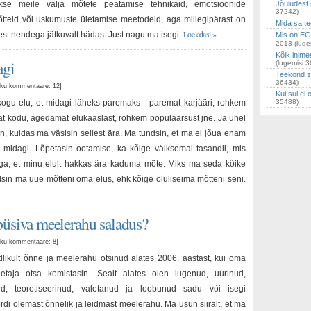
kse meile välja mõtete peatamise tehnikaid, emotsioonide
Jõuludest
37242)
tteid või uskumuste ületamise meetodeid, aga millegipärast on
Mida sa te
Loe edasi »
st nendega jätkuvalt hädas. Just nagu ma isegi.
Mis on EG
2013
(luge
Kõik inime
agi
(lugemisi 
Teekond s
36434)
kokku kommentaare: 12
]
Kui sul ei 
ogu elu, et midagi läheks paremaks - paremat karjääri, rohkem
35488)
at kodu, ägedamat elukaaslast, rohkem populaarsust jne. Ja ühel
in, kuidas ma väsisin sellest ära. Ma tundsin, et ma ei jõua enam
 midagi. Lõpetasin ootamise, ka kõige väiksemal tasandil, mis
ega, et minu elult hakkas ära kaduma mõte. Miks ma seda kõike
dsin ma uue mõtteni oma elus, ehk kõige oluliseima mõtteni seni.
püsiva meelerahu saladus?
kokku kommentaare: 8
]
likult õnne ja meelerahu otsinud alates 2006. aastast, kui oma
taja otsa komistasin. Sealt alates olen lugenud, uurinud,
nud, teoretiseerinud, valetanud ja loobunud sadu või isegi
rdi olemast õnnelik ja leidmast meelerahu. Ma usun siiralt, et ma