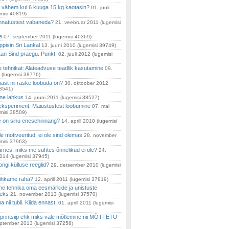
 vähem kui 6 kuuga 15 kg kaotasin?
01. juuli
misi 40819)
nnatustest vabaneda?
21. veebruar 2011
(lugemisi
e
07. september 2011
(lugemisi 40369)
pisin Sri Lankal
13. juuni 2010
(lugemisi 39749)
an Sind praegu. Punkt.
02. juuli 2012
(lugemisi
 tehnikat: Alateadvuse teadlik kasutamine
09.
(lugemisi 38776)
mast nii raske loobuda on?
30. oktoober 2012
38541)
une lahkus
14. juuni 2011
(lugemisi 38527)
eksperiment: Maiustustest loobumine
07. mai
misi 38509)
 on sinu enesehinnang?
14. aprill 2010
(lugemisi
le motiveeritud, ei ole sind olemas
28. november
misi 37963)
rnes: miks me suhtes õnnelikud ei ole?
24.
2014
(lugemisi 37945)
ngi külluse reeglid?
29. detsember 2010
(lugemisi
ihkame raha?
12. aprill 2011
(lugemisi 37819)
ne tehnika oma eesmärkide ja unistuste
seks
21. november 2013
(lugemisi 37570)
a nii tubli. Kiida ennast.
01. aprill 2011
(lugemisi
printsiip ehk miks vale mõtlemine nii MÕTTETU
eptember 2013
(lugemisi 37258)