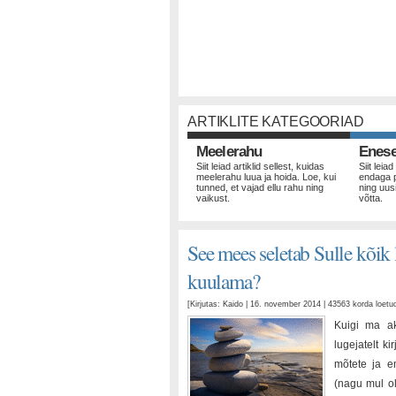
ARTIKLITE KATEGOORIAD
Meelerahu
Enes
Siit leiad artiklid sellest, kuidas
Siit leiad
meelerahu luua ja hoida. Loe, kui
endaga 
tunned, et vajad ellu rahu ning
ning uus
vaikust.
võtta.
See mees seletab Sulle kõik l
kuulama?
[Kirjutas: Kaido | 16. november 2014 | 43563 korda loet
Kuigi ma ak
lugejatelt k
mõtete ja e
(nagu mul ol