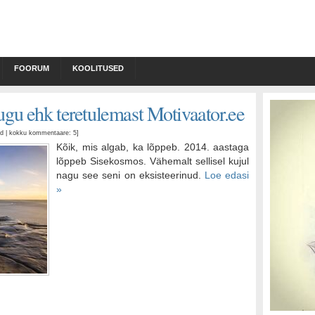
FOORUM
KOOLITUSED
gu ehk teretulemast Motivaator.ee
tud | kokku kommentaare: 5
]
Kõik, mis algab, ka lõppeb. 2014. aastaga
lõppeb Sisekosmos. Vähemalt sellisel kujul
nagu see seni on eksisteerinud.
Loe edasi
»