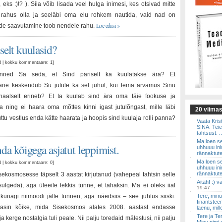
 eks :)!? ). Siia võib lisada veel hulga inimesi, kes otsivad mitte
rahus olla ja seeläbi oma elu rohkem nautida, vaid nad on
Loe edasi »
ide saavutamine toob nendele rahu.
selt kuulasid?
ud | kokku kommentaare: 1
]
tunned Sa seda, et Sind päriselt ka kuulatakse ära? Et
lane keskendub Su jutule ka sel juhul, kui tema arvamus Sinu
naalselt erineb? Et ta kuulab sind ära oma täie fookuse ja
 ning ei haara oma mõttes kinni igast jutulõngast, mille läbi
20 viima
uttu vestlus enda kätte haarata ja hoopis sind kuulaja rolli panna?
Vaata Krist
SINA. Teie
tähtsust. ..
Ma loen sed
da kõigega asjatut leppimist.
uhhuuu in
rännaktute
Ma loen sed
ud | kokku kommentaare: 0
]
uhhuuu in
rännaktute
sekosmosesse täpselt 3 aastat kirjutanud (vahepeal tahtsin selle
Aitäh! :) 
 sulgeda), aga üleeile tekkis tunne, et tahaksin. Ma ei oleks iial
19:47
kunagi niimoodi jälle tunnen, aga näedsiis – see juhtus siiski.
Tere, minu
finantsteen
asin kõike, mida Sisekosmos alates 2008. aastast endasse
laenu, mill
Tere ja Te
 kerge nostalgia tuli peale. Nii palju toredaid mälestusi, nii palju