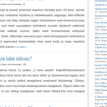
Armastava
d | kokku kommentaare: 2
]
Hingekiri
2
Sisekosmo
erad ja kassid sünnivad maailma olemaks koer või kass, sünnib
15. detse
iia unikaalse füüsilise ja intellektuaalse pagasiga. Meil kõikidel
Armastuse
45777)
oon siin täita. Kahjuks sageli võõrandume oma missioonist juba
Kas armas
, sest meid suunatakse (mõnikord suunab ühiskond vaikimisi)
Läheduse 
2011
(luge
iliste valikute suunas, jättes meie loomuomased eeldused
Ma ju arm
. Siiski, sõltumata vanusest saad need sünnipärased eeldused ja
Miks ma kü
2014
(luge
d tugevused taaselustada ning need enda ja kogu maailma
See mees s
Loe edasi »
ööle panna.
valmis ku
Kas lapse
2011
(luge
t lahti ütlesin?
Vaata enna
november 
ud | kokku kommentaare: 19
]
Need 3 te
veebruar 
ipäeval Kanal 11 saates „3 naist paadis“ külgetõmbeseadusest
Imelihtne 
tsus mind sinna üks mu vana sõber ja Sisekosmose lugeja, sest
august 20
Jah, arma
si ju ainult sellest maagilisest seadusest kirjutasingi. Üllatus,
Ära võitle
 täna usun ma hoopis teistsugusesse maagiasse. Õigem oleks vist
iseendaga
Millal lõpe
 ei usu ühtegi maagiasse, vaid luban lihtsalt Elul oma maagiat
41016)
5 harjutu
(lugemisi 
Kas sa se
17. aprill 