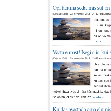
Õpi tahtma seda, mis sul on
[Kirjutas: Kaido | 12. november 2014 | 34733 korda loet
Leia endas m
Kui sul kirg
millegi tege
nii on võima
edasi »
Vaata ennast! Isegi siis, ku
[Kirjutas: Kaido | 09. november 2014 | 41899 korda loet
Üks olulise
lubada endal
sellest rääk
kuidas see 
seotud lihts
hetkel lihtsalt väsisin ära küsimast, kuidas
Loe edasi »
ise ootan, et olen või käitun?
Kuidas avastada oma elumissi