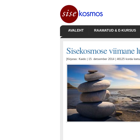
AVALEHT
RAAMATUD & E-KURSUS
Sisekosmose viimane lu
[Kirjutas: Kaido | 15. detsember 2014 | 46125 korda loe