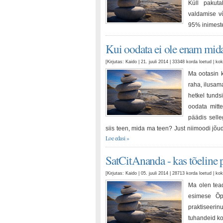
Küll pakuta
valdamise võ
95% inimeste
Kui oodata ei ole enam mid
[Kirjutas: Kaido | 21. juuli 2014 | 33348 korda loetud | 
Ma ootasin k
raha, ilusam
hetkel tunds
oodata mitte
päädis sell
siis teen, mida ma teen? Just niimoodi jõu
Loe edasi »
SatCitAnanda - kas tõeline 
[Kirjutas: Kaido | 05. juuli 2014 | 28713 korda loetud | 
Ma olen tead
esimese Õpe
praktiseeri
tuhandeid ko