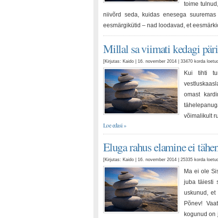
toime tulnud,
niivõrd seda, kuidas enesega suuremas 
eesmärgikütid – nad loodavad, et eesmärk
Millal sa viimati kedagi päri
[Kirjutas: Kaido | 16. november 2014 | 33470 korda loet
Kui tihti 
vestluskaas
omast kardi
tähelepanuga
võimalikult r
Loe edasi »
Eluga rahus elamine ei tähen
[Kirjutas: Kaido | 16. november 2014 | 25335 korda loet
Ma ei ole Si
juba täiesti
uskunud, et 
Põnev! Vaat
kogunud on ja