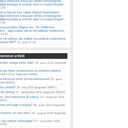
aljud inimesed seisavad silmitsi enneaegsete
väljakutsetega ja enamik neist ei suuda kõrgete ...
00:26
d ja härrad Kas vajate hädasti finantslaenu
aljud inimesed seisavad silmitsi enneaegsete
väljakutsetega ja enamik neist ei suuda kõrgete ...
00:26
 saanud päris kõigest aru. Ok mõtlemise
ra ...aga kuidas olla ja eemalduda reaalsetest ...
 14:02
 on nii nahkas siis kellele ma peaksin andestama
 tänama MOT
12. juuli 17:36
oetumat artiklit
emise valuga toime tulla?
18. juuni 2011
(lugemisi
da iga mees armastusest ja suhetest teadma
 märts 2014
(lugemisi 64806)
ida inimesed enne surma kahetsevad
26. juuni
misi 60644)
da suhteid?
20. mai 2010
(lugemisi 56867)
 ole olemas
17. detsember 2011
(lugemisi 55810)
oon. Sinu esimesed 30 päeva.
12. veebruar 2011
53237)
m eriti palju ei kirjuta?
09. juuni 2014
(lugemisi
armastus on sinu elus?
15. august 2010
(lugemisi
i viia vaimne enesetapp?
27. november 2011
49705)