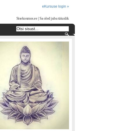
eKursuse login »
Sisekosmos.ee | Sa oled juba täiuslik