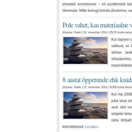
ehedaid emotsioone – nii positiivseid k
lähemale. Mitte kuhugi kohale jõudmine, v
Pole vahet, kas materiaalne
[Kirjutas: Kaido | 16. november 2014 | 25275 korda loet
Kui lapsed s
väitnud, et 
silmas last
vihastamine,
need kõikide
8 aastat õppetunde ehk kuid
[Kirjutas: Kaido | 15. november 2014 | 31268 korda loet
Kui ma 2008.
juba laua üm
sest olid n
selgeks teha
raha lihtsa
Loe edasi »
kühveldanud.