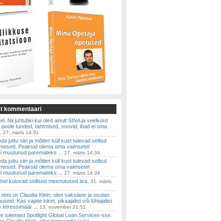
st kommentaari
el. Nii juhtubki kui oled ainult SINA ja veelkord
 poole tunded, tahtmised, soovid, ihad ei oma
.
27. märts 14:51
a juttu siin ja mõtlen küll kust tulevad sellisd
imesed. Peaksid olema oma vaimsetel
l muutunud paremateks ...
27. märts 14:34
a juttu siin ja mõtlen küll kust tulevad sellisd
imesed. Peaksid olema oma vaimsetel
l muutunud paremateks ...
27. märts 14:34
vahel kuluvad sellised meenutused ära.
31. märts
 nimi on Claudia Klein, olen sakslane ja osutan
useid. Kas vajate kiiret, pikaajalist või lühiajalist
e intressimäär ...
13. november 21:51
re tulemast Spotlight Global Loan Services-sse.