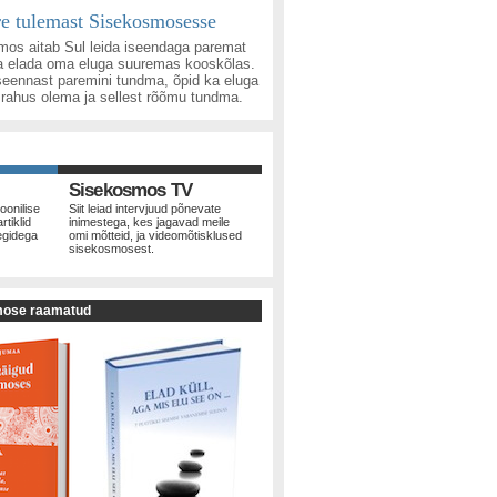
re tulemast Sisekosmosesse
os aitab Sul leida iseendaga paremat
ja elada oma eluga suuremas kooskõlas.
seennast paremini tundma, õpid ka eluga
rahus olema ja sellest rõõmu tundma.
Sisekosmos TV
oonilise
Siit leiad intervjuud põnevate
rtiklid
inimestega, kes jagavad meile
egidega
omi mõtteid, ja videomõtisklused
sisekosmosest.
mose raamatud