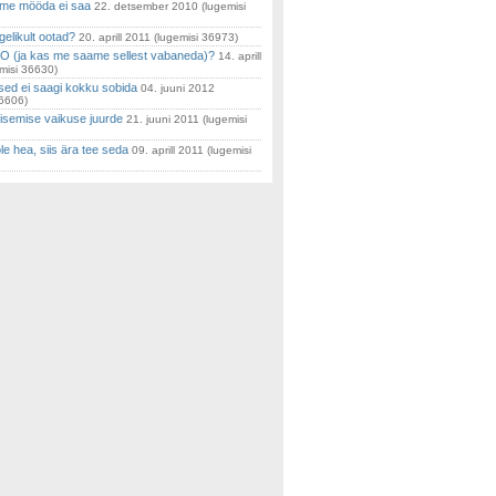
 me mööda ei saa
22. detsember 2010
(lugemisi
gelikult ootad?
20. aprill 2011
(lugemisi 36973)
O (ja kas me saame sellest vabaneda)?
14. aprill
misi 36630)
sed ei saagi kokku sobida
04. juuni 2012
36606)
isemise vaikuse juurde
21. juuni 2011
(lugemisi
ole hea, siis ära tee seda
09. aprill 2011
(lugemisi