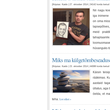
[Kirjutas: Kaido | 27. oktoober 2014 | 34142 korda loetu
Nii nagu ko
iga inimene s
on oma missi
lapsepõlves
meid prakt
tahaplaanile
loomuomase
hüvanguks t
Miks ma külgetõmbeseaduses
[Kirjutas: Kaido | 23. oktoober 2014 | 44088 korda loet
Käisin teis
rääkimas. Ku
aastaid taga
üllatus, aga
öelda, et ma
Loe edasi »
teha.