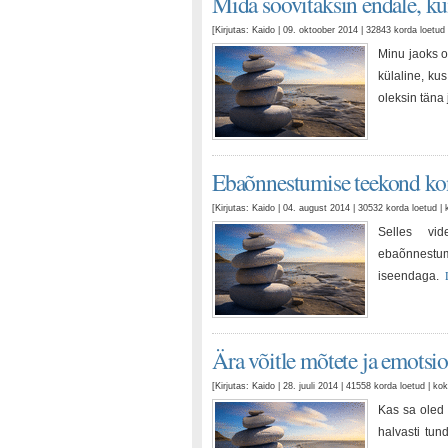
Mida soovitaksin endale, ku
[Kirjutas: Kaido | 09. oktoober 2014 | 32843 korda loetu
Minu jaoks ol
külaline, kus
oleksin täna
Ebaõnnestumise teekond kon
[Kirjutas: Kaido | 04. august 2014 | 30532 korda loetud
Selles vid
ebaõnnestumi
iseendaga.
Ära võitle mõtete ja emotsio
[Kirjutas: Kaido | 28. juuli 2014 | 41558 korda loetud | 
Kas sa oled 
halvasti tu