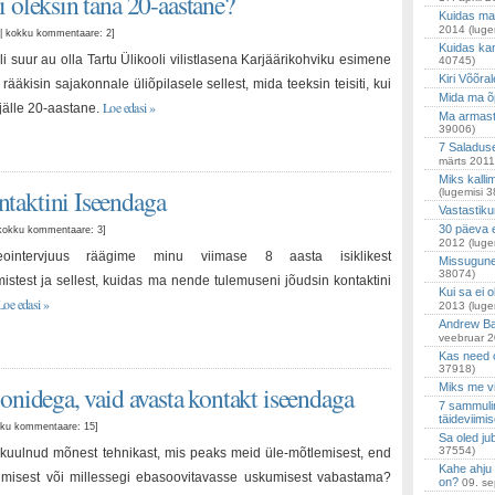
i oleksin täna 20-aastane?
Kuidas ma
2014
(luge
d | kokku kommentaare: 2
]
Kuidas ka
i suur au olla Tartu Ülikooli vilistlasena Karjäärikohviku esimene
40745)
Kiri Võõral
 rääkisin sajakonnale üliõpilasele sellest, mida teeksin teisiti, kui
Mida ma õp
Loe edasi »
 jälle 20-aastane.
Ma armast
39006)
7 Saladuse
märts 2011
Miks kalli
taktini Iseendaga
(lugemisi 
Vastastik
30 päeva 
 | kokku kommentaare: 3
]
2012
(luge
eointervjuus räägime minu viimase 8 aasta isiklikest
Missugune
38074)
stest ja sellest, kuidas ma nende tulemuseni jõudsin kontaktini
Kui sa ei o
Loe edasi »
2013
(luge
Andrew Ba
veebruar 
Kas need o
37918)
onidega, vaid avasta kontakt iseendaga
Miks me v
7 sammuli
täideviimi
kokku kommentaare: 15
]
Sa oled jub
37554)
kuulnud mõnest tehnikast, mis peaks meid üle-mõtlemisest, end
Kahe ahju 
ndmisest või millessegi ebasoovitavasse uskumisest vabastama?
on?
09. s