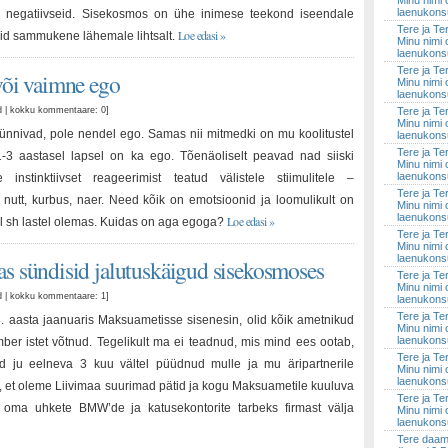
Minu nimi 
laenukonsul
ui negatiivseid. Sisekosmos on ühe inimese teekond iseendale
Tere ja Te
Loe edasi »
aid sammukene lähemale lihtsalt.
Minu nimi 
laenukonsul
Tere ja Te
 või vaimne ego
Minu nimi 
laenukonsul
ud | kokku kommentaare: 0
]
Tere ja Te
Minu nimi 
ünnivad, pole nendel ego. Samas nii mitmedki on mu koolitustel
laenukonsul
Tere ja Te
1-3 aastasel lapsel on ka ego. Tõenäoliselt peavad nad siiski
Minu nimi 
laenukonsul
e instinktiivset reageerimist teatud välistele stiimulitele –
Tere ja Te
 nutt, kurbus, naer. Need kõik on emotsioonid ja loomulikult on
Minu nimi 
laenukonsul
Loe edasi »
l sh lastel olemas. Kuidas on aga egoga?
Tere ja Te
Minu nimi 
laenukonsul
as sündisid jalutuskäigud sisekosmoses
Tere ja Te
Minu nimi 
ud | kokku kommentaare: 1
]
laenukonsul
Tere ja Te
 aasta jaanuaris Maksuametisse sisenesin, olid kõik ametnikud
Minu nimi 
laenukonsul
ber istet võtnud. Tegelikult ma ei teadnud, mis mind ees ootab,
Tere ja Te
ad ju eelneva 3 kuu vältel püüdnud mulle ja mu äripartnerile
Minu nimi 
laenukonsul
, et oleme Liivimaa suurimad pätid ja kogu Maksuametile kuuluva
Tere ja Te
lt oma uhkete BMW’de ja katusekontorite tarbeks firmast välja
Minu nimi 
laenukonsul
Tere daami