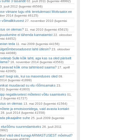
 suhte 3 tasandit
02. juuli 2011
(lugemisi 48992)
3. juuli 2012
(lugemisi 46566)
se viimane lugu ehk teretulemast Motivaator.ee
mber 2014
(lugemisi 46125)
 võimalikkusest
27. november 2010
(lugemisi
tus on olemas?
11. mai 2010
(lugemisi 45615)
puudumine ei tähenda kannatamist
22. oktoober
misi 44652)
astan teda
11. mai 2009
(lugemisi 44156)
lgetõmbeseadusest lahti ütlesin?
23. oktoober
misi 44088)
eletab Sulle kõik lahti, aga kas sa oled päriselt
ulama?
16. november 2014
(lugemisi 43563)
d peavad kõik oma tahtmised saama?
17. aprill
misi 42065)
st! Isegi siis, kui sa masenduses oled
09.
2014
(lugemisi 41899)
hnikat muudavad su elu rõõmsamaks
23.
2011
(lugemisi 41803)
nipp negatiivsetest mõtetest võitu saamiseks
01.
12
(lugemisi 41727)
stus on olemas
13. mai 2010
(lugemisi 41564)
 mõtete ja emotsioonidega, vaid avasta kontakt
28. juuli 2014
(lugemisi 41558)
tada pikaajaline suhe
25. juuli 2009
(lugemisi
st elurõõmu suurendamiseks
26. juuli 2011
40992)
llisel viisil oled kunagi ARMASTUSEST mõelnud?
2014
(lugemisi 40828)