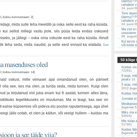
(laenu)? P
rahaliste 
24. juuni 
Tere daami
(laenu)? P
ud | kokku kommentaare: 2
]
rahaliste 
idagi, mida sulle teha meeldib ja oska selle eest ka raha küsida.
24. juuni 
Ma vist ei
e kui sellist millegi vastu pole, siis püüa leida endas oskused
unustame ä
08. august
miseks, ja jällegi – oska oma oskuste eest ka raha küsida. Ainult
Kui tervis
Loe
lik teha seda, mida naudid, ja selle eest ennast ka elatada.
või keda
50 kõige l
i sa masenduses oled
Kuidas sis
72291)
ud | kokku kommentaare: 14
]
9 asja, mi
maid oskusi, mille viimasel ajal omandanud olen, on päriselt
peaks
10.
5 asja, m
 olla see, kes ma olen, ja tunda seda, mida tunnen. Kuigi olen
2012
(luge
inud ja kirjutanud vist juba enam kui 8 aastat, tunnen alles täna,
Kuidas hoi
Jumalat ei
isiklikuks tegelikkuseks on muutumas. Ma ei teagi, kas see on
Meditatsi
alt ealise küpsemise või pideva elu poolse raputamisega, aga ühel
(lugemisi 
Miks ma ena
 keegi jälle ootab, et olen ja käitun, või veelgi hullem – kuidas ma
52024)
Mis tüüpi 
51780)
Kuidas läb
oon ja see täide viia?
(lugemisi 