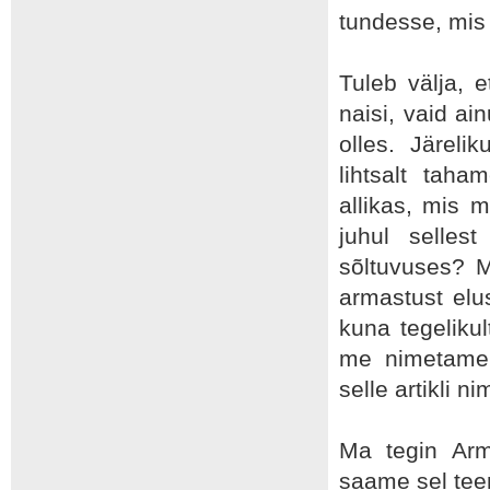
tundesse, mis 
Tuleb välja, e
naisi, vaid ai
olles. Järeli
lihtsalt tah
allikas, mis m
juhul selles
sõltuvuses? M
armastust elu
kuna tegelikul
me nimetame 
selle artikli n
Ma tegin Arm
saame sel tee