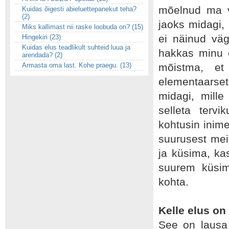
mõelnud ma v
Kuidas õigesti abieluettepanekut teha?
(2)
jaoks midagi,
Miks kallimast nii raske loobuda on? (15)
ei näinud väg
Hingekiri (23)
Kuidas elus teadlikult suhteid luua ja
hakkas minu e
arendada? (2)
Armasta oma last. Kohe praegu. (13)
mõistma, et
elementaarse
midagi, mill
selleta terv
kohtusin inime
suurusest mei
ja küsima, ka
suurem küsim
kohta.
Kelle elus o
See on lausa 