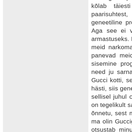
kõlab täiest
paarisuhtest
geneetiline p
Aga see ei v
armastuseks. 
meid narkoma
panevad meid
sisemine pro
need ju sarn
Gucci kotti, s
hästi, siis ge
sellisel juhul
on tegelikult 
õnnetu, sest 
ma olin Gucci
otsustab min