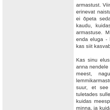
armastust. Vi
erinevat naist
ei õpeta sed
kaudu, kuida
armastuse. M
enda eluga -
kas siit kasva
Kas sinu elus
anna nendele h
meest, nag
lemmikarmastus
suur, et see
tuletades sull
kuidas meespe
minna, ja kui