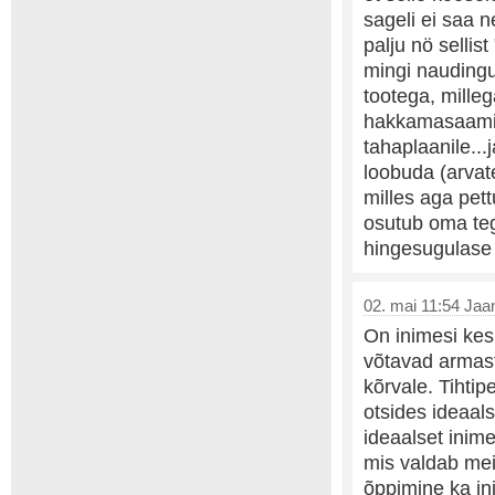
sageli ei saa 
palju nö selli
mingi naudingu
tootega, millega
hakkamasaamist
tahaplaanile...
loobuda (arvat
milles aga pett
osutub oma teg
hingesugulase o
02. mai 11:54 Jaan
On inimesi kes 
võtavad armast
kõrvale. Tihtip
otsides ideaal
ideaalset inim
mis valdab mei
õppimine ka in