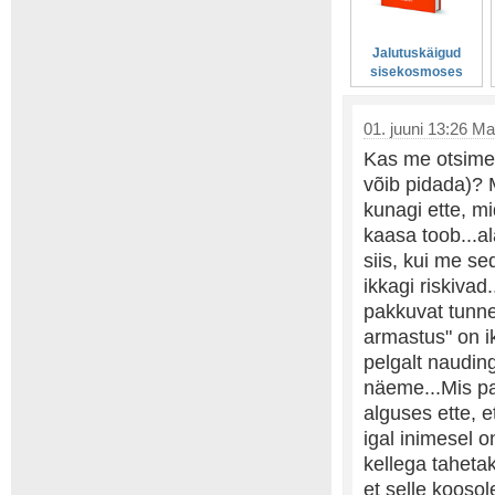
Jalutuskäigud
sisekosmoses
01. juuni 13:26 Mar
Kas me otsime 
võib pidada)? 
kunagi ette, m
kaasa toob...al
siis, kui me se
ikkagi riskivad
pakkuvat tunnet
armastus" on ik
pelgalt naudin
näeme...Mis pa
alguses ette, 
igal inimesel 
kellega tahetak
et selle kooso