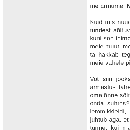
me armume. M
Kuid mis nüüd
tundest sõltu
kuni see inime
meie muutume 
ta hakkab teg
meie vahele p
Vot siin jook
armastus tähe
oma õnne sõlt
enda suhtes?
lemmikkleidi,
juhtub aga, et
tunne, kui m