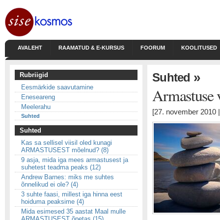
AVALEHT
RAAMATUD & E-KURSUS
FOORUM
KOOLITUSED
»
Suhted
Rubriigid
Eesmärkide saavutamine
Armastuse 
Eneseareng
Meelerahu
[27. november 2010 |
Suhted
Suhted
Kas sa sellisel viisil oled kunagi
ARMASTUSEST mõelnud? (8)
9 asja, mida iga mees armastusest ja
suhetest teadma peaks (12)
Andrew Barnes: miks me suhtes
õnnelikud ei ole? (4)
3 suhte faasi, millest iga hinna eest
hoiduma peaksime (4)
Mida esimesed 35 aastat Maal mulle
ARMASTUSEST õpetas (15)