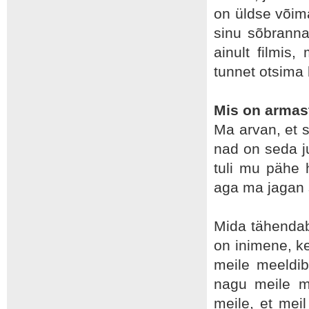
on üldse võim
sinu sõbranna
ainult filmis
tunnet otsima 
Mis on armas
Ma arvan, et 
nad on seda j
tuli mu pähe 
aga ma jagan s
Mida tähendab
on inimene, ke
meile meeldib;
nagu meile m
meile, et meil