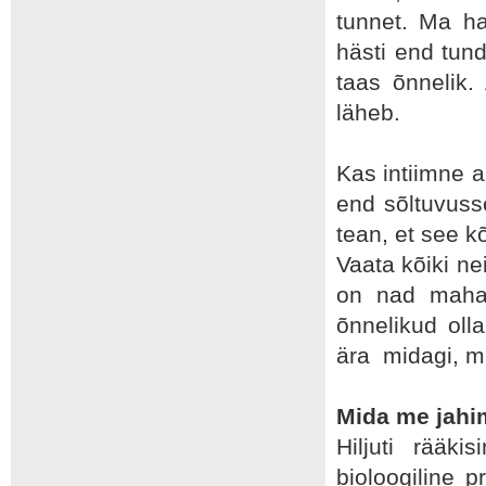
tunnet. Ma ha
hästi end tun
taas õnnelik. 
läheb.
Kas intiimne a
end sõltuvuss
tean, et see kõ
Vaata kõiki ne
on nad maha 
õnnelikud olla
ära midagi, m
Mida me jah
Hiljuti rääk
bioloogiline 