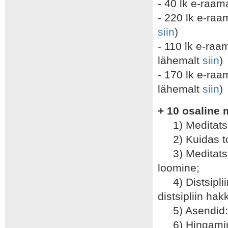
- 40 lk e-raam
- 220 lk e-ra
siin
)
- 110 lk e-raa
lähemalt
siin
)
- 170 lk e-ra
lähemalt
siin
)
+ 10 osaline 
1) Meditatsio
2) Kuidas to
3) Meditatsio
loomine;
4) Distsipliin
distsipliin h
5) Asendid: k
6) Hingamine: