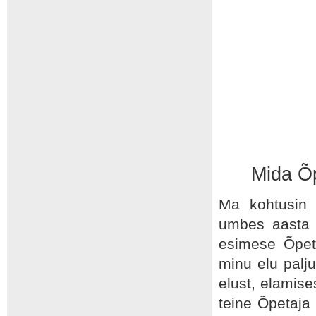
Mida Õp
Ma kohtusin 
umbes aasta o
esimese Õpeta
minu elu palj
elust, elamis
teine Õpetaja 