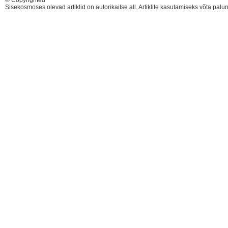
© Copyrighted
Sisekosmoses olevad artiklid on autorikaitse all. Artiklite kasutamiseks võta pal