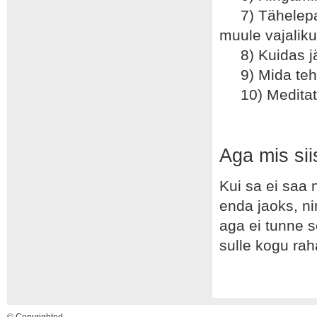
7) Tähelepan
muule vajalik
8) Kuidas jälg
9) Mida teha 
10) Meditats
Aga mis sii
Kui sa ei saa 
enda jaoks, ni
aga ei tunne s
sulle kogu rah