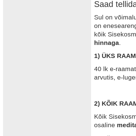
Saad tellid
Sul on võimalus
on enesearengu
kõik Sisekosm
hinnaga
.
1) ÜKS RAAMA
40 lk e-raamat
arvutis, e-luge
2) KÕIK RAA
Kõik Sisekos
osaline
medit