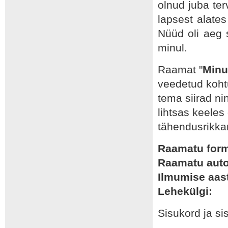
olnud
juba
ter
lapsest alate
Nüüd oli aeg 
minul.
Raamat "
Minu
veedetud kohtu
tema siirad n
lihtsas keele
tähendusrikk
Raamatu for
Raamatu auto
Ilmumise aas
Lehekülgi:
Sisukord ja si