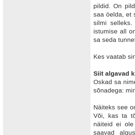
pildid. On pil
saa öelda, et 
silmi selleks
istumise all o
sa seda tunne
Kes vaatab sin
Siit algavad 
Oskad sa nime
sõnadega: mina
Näiteks see on
Või, kas ta t
näiteid ei ol
saavad algu