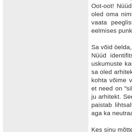
Oot-oot! Nüüd
oled oma nimi
vaata peegli
eelmises punkt
Sa võid öelda,
Nüüd identif
uskumuste kau
sa oled arhite
kohta võime v
et need on "si
ju arhitekt. S
paistab lihtsa
aga ka neutraa
Kes sinu mõtte