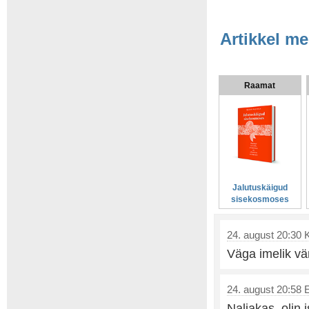
Artikkel me
Raamat
Jalutuskäigud
sisekosmoses
24. august 20:30 K
Väga imelik vär
24. august 20:58 E.
Naljakas, olin 