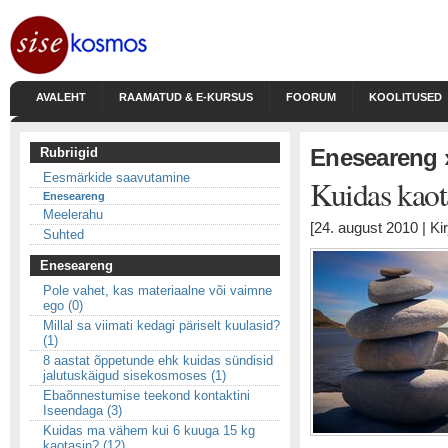
AVALEHT
RAAMATUD & E-KURSUS
FOORUM
KOOLITUSED
Eneseareng
Rubriigid
Eesmärkide saavutamine
Kuidas kao
Eneseareng
Meelerahu
[24. august 2010 | Ki
Suhted
Eneseareng
Pole vahet, kas materiaalne või vaimne
ego (0)
Millal sa viimati kedagi päriselt kuulasid?
(1)
8 aastat õppetunde ehk kuidas sündisid
jalutuskäigud sisekosmoses (1)
Ebaõnnestumise teekond kontaktini
Iseendaga (3)
Kuidas ma vähem kui 6 kuuga 15 kg
kaotasin? (12)