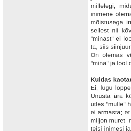
millelegi, m
inimene olema
mõistusega i
sellest nii k
"minast" ei lo
ta, siis siinju
On olemas või
"mina" ja lool 
Kuidas kaota
Ei, lugu lõpp
Unusta ära kõ
ütles "mulle" 
ei armasta; et
miljon muret, 
teisi inimesi 