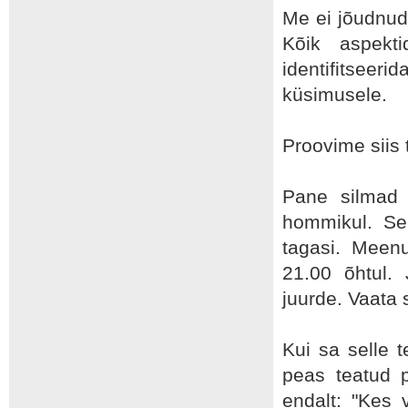
Me ei jõudnudk
Kõik aspekt
identifitseeri
küsimusele.
Proovime siis t
Pane silmad 
hommikul. Se
tagasi. Meen
21.00 õhtul
juurde. Vaata
Kui sa selle t
peas teatud p
endalt: "Kes 