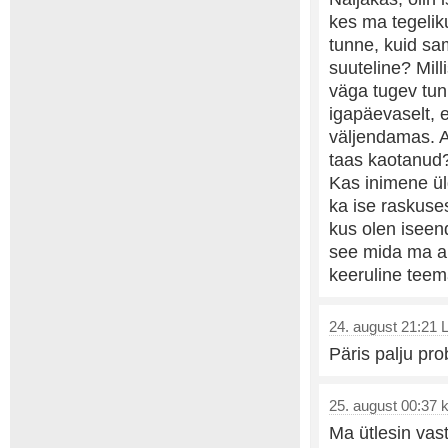
kes ma tegeliku
tunne, kuid sa
suuteline? Mill
väga tugev tun
igapäevaselt, 
väljendamas. A
taas kaotanud
Kas inimene ül
ka ise raskuses
kus olen iseend
see mida ma ar
keeruline teem
24. august 21:21 Li
Päris palju pr
25. august 00:37 kü
Ma ütlesin vas