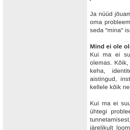
Ja nüüd jõuam
oma probleemid
seda "mina" is
Mind ei ole o
Kui ma ei suu
olemas. Kõik,
keha, identi
aistingud, in
kellele kõik 
Kui ma ei suu
ühtegi probl
tunnetamisest
järelikult lo