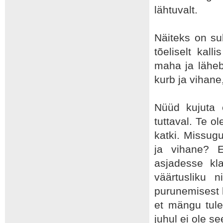
lähtuvalt.
Näiteks on su
tõeliselt kal
maha ja läheb
kurb ja vihane
Nüüd kujuta 
tuttaval. Te o
katki. Missug
ja vihane? 
asjadesse kl
väärtusliku 
purunemisest k
et mängu tule
juhul ei ole se